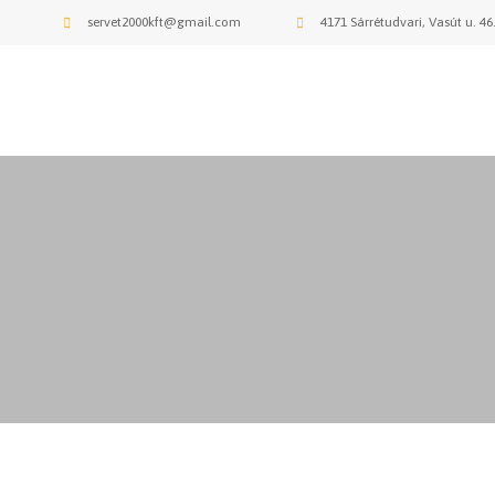
servet2000kft@gmail.com
4171 Sárrétudvari, Vasút u. 46